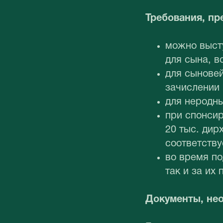
Требования, п
можно высту
для сына, в
для сыновей
зачислении 
для неродны
при спонсир
20 тыс. дир
соответств
во время по
так и за их
Документы, нео