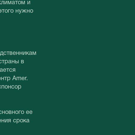
климатом и
этого нужно
одственникам
страны в
ается
нтр Amer.
спонсор
сновного ее
ения срока