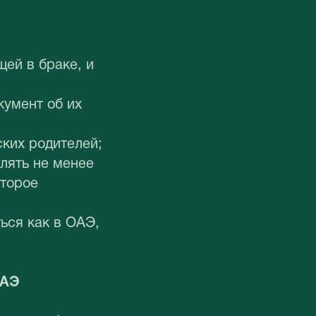
ей в браке, и
кумент об их
ских родителей;
лять не менее
оторое
ься как в ОАЭ,
ОАЭ