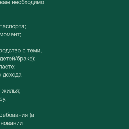
 вам необходимо
паспорта;
 момент;
одство с теми,
детей/браке);
паете;
 дохода
 жилья;
зу.
ребования (в
сновании