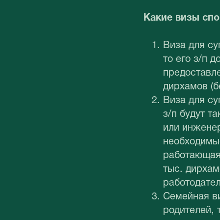
Какие визы сп
Виза для су
то его з/п 
предоставле
дирхамов (б
Виза для су
з/п будут т
или инженер
необходимые
работающая 
тыс. дирхам
работодател
Семейная ви
родителей, 