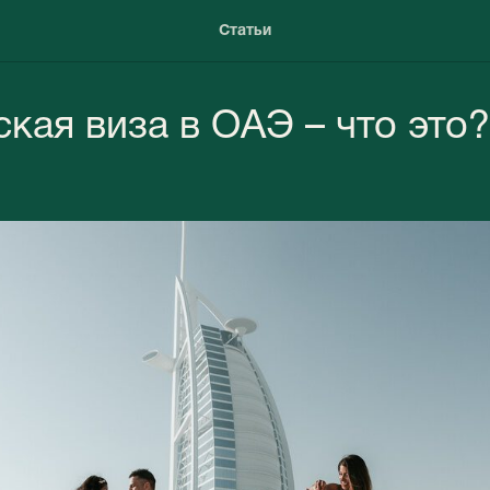
Статьи
кая виза в ОАЭ – что это?