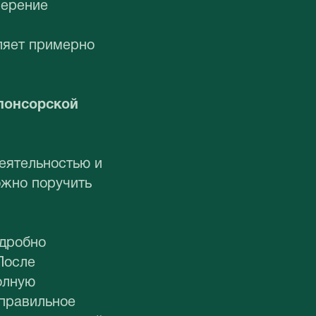
верение
ляет примерно
спонсорской
еятельностью и
ожно поручить
одробно
После
олную
 правильное