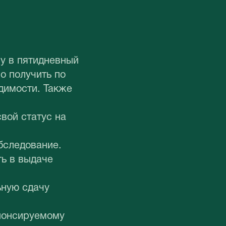
у в пятидневный
о получить по
димости. Также
вой статус на
бследование.
ь в выдаче
ьную сдачу
понсируемому