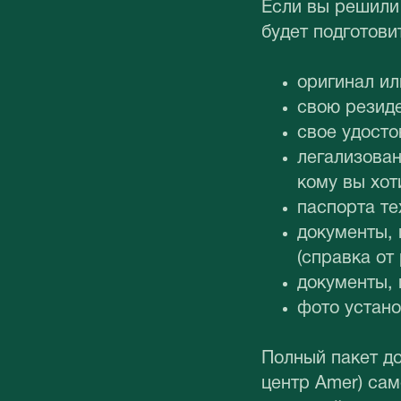
Если вы решили 
будет подготов
оригинал и
свою резиде
свое удосто
легализова
кому вы хот
паспорта те
документы,
(справка от
документы,
фото устано
Полный пакет до
центр Amer) сам