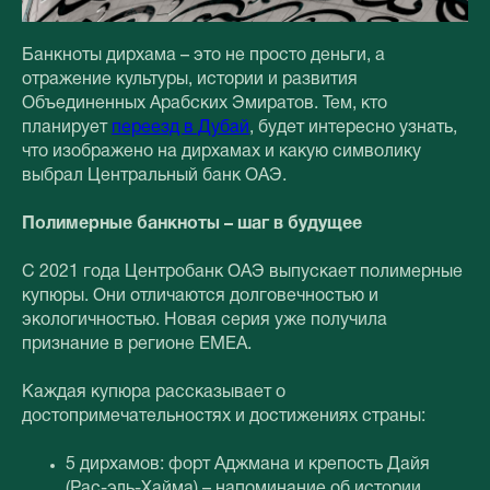
Банкноты дирхама – это не просто деньги, а
отражение культуры, истории и развития
Объединенных Арабских Эмиратов. Тем, кто
планирует
переезд в Дубай
, будет интересно узнать,
что изображено на дирхамах и какую символику
выбрал Центральный банк ОАЭ.
Полимерные банкноты – шаг в будущее
С 2021 года Центробанк ОАЭ выпускает полимерные
купюры. Они отличаются долговечностью и
экологичностью. Новая серия уже получила
признание в регионе EMEA.
Каждая купюра рассказывает о
достопримечательностях и достижениях страны:
5 дирхамов: форт Аджмана и крепость Дайя
(Рас-эль-Хайма) – напоминание об истории