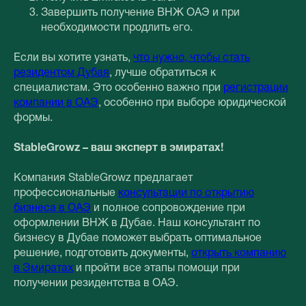
Завершить получение ВНЖ ОАЭ и при
необходимости продлить его.
Если вы хотите узнать,
что нужно, чтобы стать
резидентом Дубая
, лучше обратиться к
специалистам. Это особенно важно при
регистрации
компании в ОАЭ
, особенно при выборе юридической
формы.
StableGrowz – ваш эксперт в эмиратах!
Компания StableGrowz предлагает
профессиональные
консультации по открытию
бизнеса в ОАЭ
и полное сопровождение при
оформлении ВНЖ в Дубае. Наш консультант по
бизнесу в Дубае поможет выбрать оптимальное
решение, подготовить документы,
открыть компанию
в Эмиратах
и пройти все этапы помощи при
получении резидентства в ОАЭ.