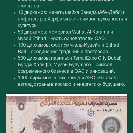
эмиратов.
10 дирхамов: мечеть шейха Зайеда (Абу-Даби) и
амфитеатр в Хорфаккане – символ духовности и
культуры.
50 дирхамов: мемориал Wahat Al Karama и
музей Etihad – честь основателям ОАЭ.
100 дирхамов: форт Умм-аль-Кувейн и Etihad
Rail – соединение традиций и прогресса.
500 дирхамов: павильон Terra (Expo City Dubai),
Бурдж Халифа, Музей Будущего – символ
современного бизнеса в ОАЭ и инноваций.
1000 дирхамов: шейх Зайед и АЭС «Barakah» –
взгляд страны в космос и энергетику будущего.