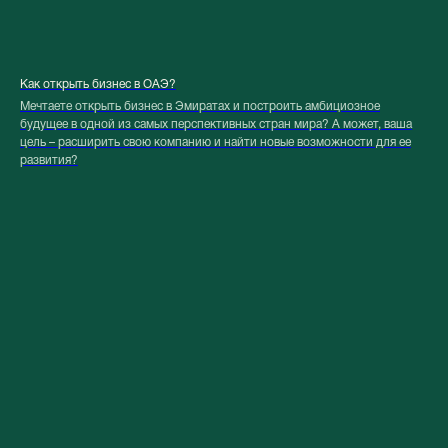
Как открыть бизнес в ОАЭ?
Мечтаете открыть бизнес в Эмиратах и построить амбициозное
будущее в одной из самых перспективных стран мира? А может, ваша
цель – расширить свою компанию и найти новые возможности для ее
развития?