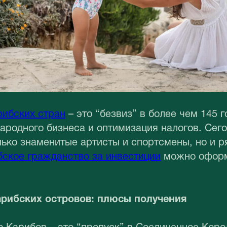
рибских стран
– это “безвиз” в более чем 145 г
родного бизнеса и оптимизация налогов. Сего
лько знаменитые артисты и спортсмены, но и 
ское гражданство за инвестиции
можно оформи
арибских островов: плюсы получения