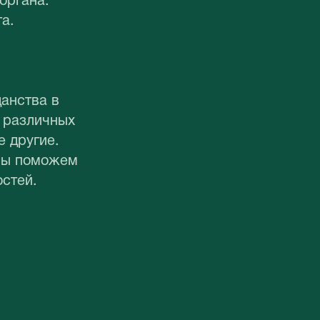
органа.
а.
анства в
з различных
е другие.
 мы поможем
стей.