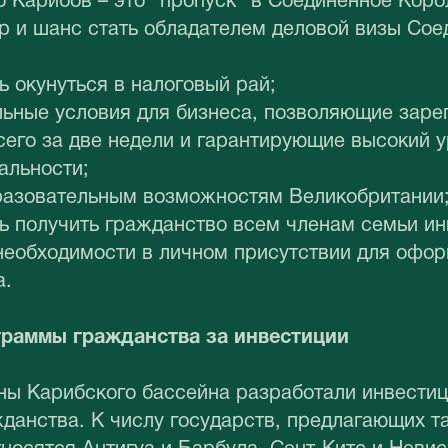
 Карибов – это “пропуск” в Соединенное Коро
р и шанс стать обладателем деловой визы Со
 окунуться в налоговый рай;
ьные условия для бизнеса, позволяющие заре
его за две недели и гарантирующие высокий 
альности;
бразовательным возможностям Великобритании
ь получить гражданство всем членам семьи ин
необходимости в личном присутствии для офо
а.
граммы гражданства за инвестиции
ны Карибского бассейна разработали инвести
данства. К числу государств, предлагающих т