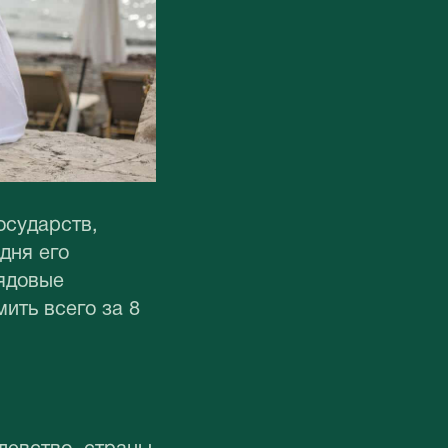
осударств,
дня его
рядовые
ть всего за 8