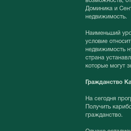
возможность, от
Доминика и Сен
недвижимость.
Наименьший уро
условие относи
недвижимость н
страна устанавл
которые могут з
Гражданство Ка
На сегодня про
Получить карибс
гражданство.