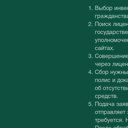
Выбор инвес
гражданства
Поиск лицен
государстве
уполномочен
сайтах.
Совершение
через лицен
Сбор нужных
полис и док
об отсутств
средств.
Подача заяв
отправляет 
требуется. 