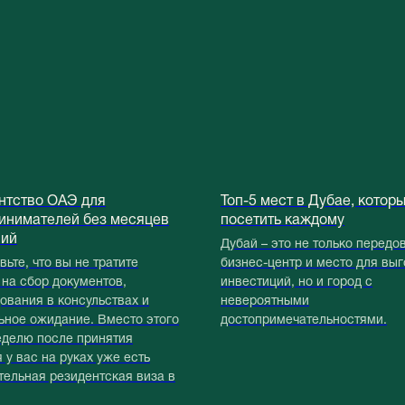
нтство ОАЭ для
Топ-5 мест в Дубае, котор
инимателей без месяцев
посетить каждому
ний
Дубай – это не только передо
ьте, что вы не тратите
бизнес-центр и место для вы
 на сбор документов,
инвестиций, но и город с
ования в консульствах и
невероятными
ьное ожидание. Вместо этого
достопримечательностями.
еделю после принятия
 у вас на руках уже есть
тельная резидентская виза в