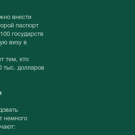
ужно внести
торой паспорт
 100 государств
ую визу в
т тем, кто
 тыс. долларов
я
довать
т немного
чают: