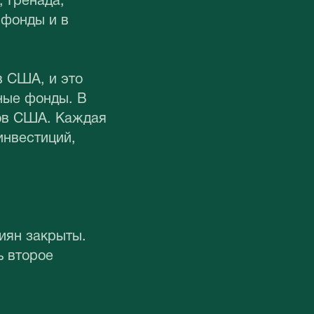
, Гренада,
 фонды и в
в США, и это
ные фонды. В
ров США. Каждая
инвестиций,
иян закрыты.
ь второе