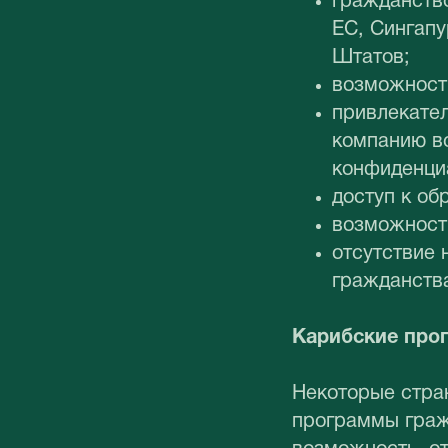
гражданство
ЕС, Сингапу
Штатов;
возможность
привлекател
компанию вс
конфиденци
доступ к о
возможност
отсутствие 
гражданств
Карибские про
Некоторые стра
программы граж