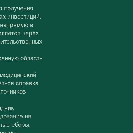
я получения
ах инвестиций.
 напрямую в
мляется через
вительственных
ранную область
 медицинский
аться справка
сточников
едник
едование не
ные сборы.