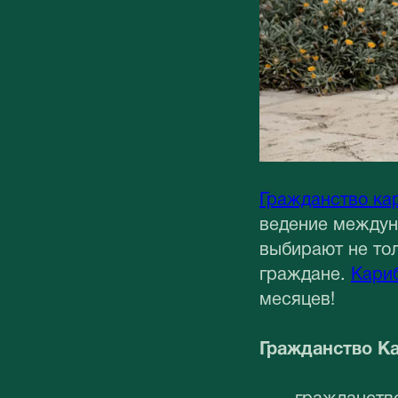
Гражданство ка
ведение междуна
выбирают не то
граждане.
Кариб
месяцев!
Гражданство К