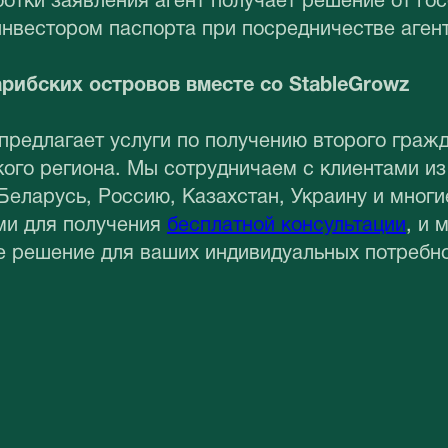
отки заявления агент получает решение от гос
нвестором паспорта при посредничестве агент
рибских островов вместе со StableGrowz
предлагает услуги по получению второго гражд
кого региона. Мы сотрудничаем с клиентами и
Беларусь, Россию, Казахстан, Украину и многи
ми для получения
бесплатной консультации
, и
е решение для ваших индивидуальных потребно