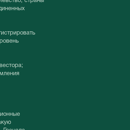
левство, страны
единенных
гистрировать
уровень
;
вестора;
рмления
ционные
акую