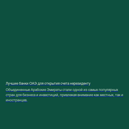
Лучшие банки ОАЭ для открытия счета нерезиденту
Объединенные Арабские Эмираты стали одной из самых популярных
стран для бизнеса и инвестиций, привлекая внимание как местных, так и
иностранцев.