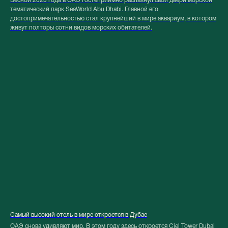
Весной 2023 года в ОАЭ гостеприимно распахнул свои двери морской
тематический парк SeaWorld Abu Dhabi. Главной его
достопримечательностью стал крупнейший в мире аквариум, в котором
живут полторы сотни видов морских обитателей.
Самый высокий отель в мире откроется в Дубае
ОАЭ снова удивляют мир. В этом году здесь откроется Ciel Tower Dubai