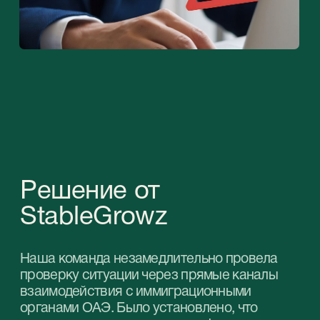
что привело к некорректному
отображению данных в иммиграционной
системе.
Для полного урегулирования ситуации без
личного участия клиента мы:
Провели детальный анализ
иммиграционной истории
клиента.
Взаимодействовали напрямую
с иммиграционными органами
ОАЭ.
Самостоятельно посетили
головной офис
иммиграционной службы.