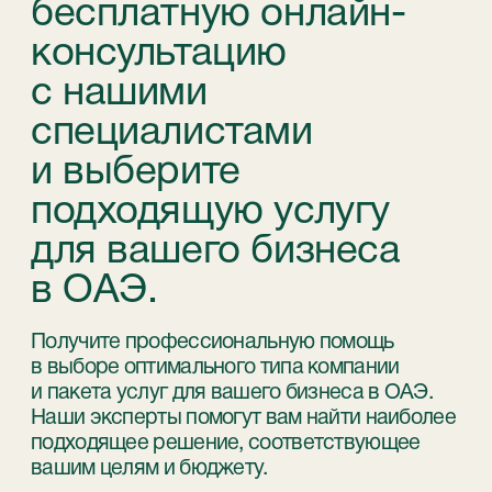
STABLEGROWZ
№1 Relocation advisor in UAE *
Телефон:
+971 (4)-446-90-06
+971 (4)-871-41-61
Email:
inquiry@stablegrowz.com
Адрес:
UAE, Dubai, IFZA Business Park, A2
building, office 105
Юридическое наименование компании:
STABLEGROWZ FZ-LLC
Регистрационный/лицензионный номер:
47007669
Адрес регистрации:
CWEP1050 Compass Building, Al Shohada
Road, Al Hamra Industrial Zone-FZ, Ras Al
Khaimah, UAE
in English