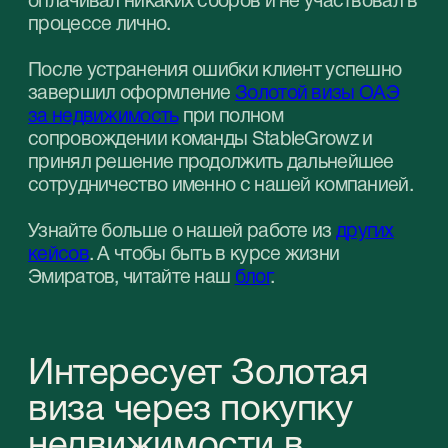
Наши эксперты помогут вам найти наиболее
подходящее решение, соответствующее
вашим целям и бюджету.
Забронировать бесплатную онлайн-консультацию
Контакты
Обращайтесь к нам по любым вопросам
+971 (4)-446-90-06
+971 (58) 559-66-29
inquiry@stablegrowz.com
UAE, Dubai, IFZA Business Park, A2 building,
office 105