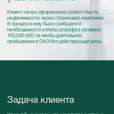
Задача клиента
Клиент был уверен, что находился в стране
на законных основаниях, и отказался
оплачивать штраф, предполагая наличие
технической ошибки. После этого он
обратился за профессиональной помощью
в StableGrowz.
Вам также может быть интересно: “
Золотая
виза в ОАЭ: виды, условия получения и
преимущества
”.