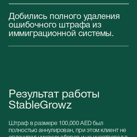
урегулирования сложных ситуаций с
органами власти.
Забронируйте бесплатную
консультацию
с экспертами StableGrowz,
чтобы получить индивидуальный план по
получению Золотой визы для инвесторов в
Дубае.
Забронируйте
бесплатную онлайн-
консультацию
с нашими
специалистами
и выберите
подходящую услугу
для вашего бизнеса
в ОАЭ.
Получите профессиональную помощь
в выборе оптимального типа компании
и пакета услуг для вашего бизнеса в ОАЭ.