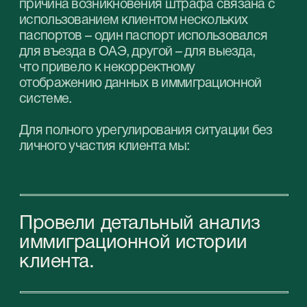
Инициировали и завершили
процесс
объединения двух
уникальных
иммиграционных номеров
(UID)
клиента.
Добились полного удаления
ошибочного штрафа из
иммиграционной системы.
Результат работы
StableGrowz
Штраф в размере 100,000 AED был
полностью аннулирован, при этом клиент не