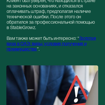
Решение от
StableGrowz
Наша команда незамедлительно провела
проверку ситуации через прямые каналы
взаимодействия с иммиграционными
органами ОАЭ. Было установлено, что
причина возникновения штрафа связана с
использованием клиентом нескольких
паспортов – один паспорт использовался
для въезда в ОАЭ, другой – для выезда,