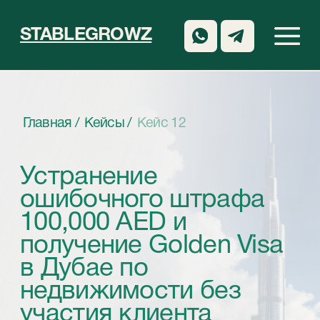
STABLEGROWZ
Главная /
Кейсы /
Кейс 12
Устранение
ошибочного штрафа
100,000 AED и
получение Golden Visa
в Дубае по
недвижимости без
участия клиента
Клиент начал оформление Golden Visa по
недвижимости через стороннюю компанию.
В процессе ему было сообщено о
необходимости уплаты штрафа в размере
100,000 AED за якобы длительное
пребывание в ОАЭ без действующей визы.