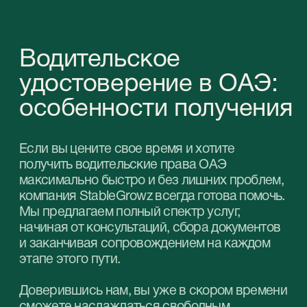
этапе этого пути.
Доверившись нам, вы уже в скором времени
сможете наслаждаться свободным
передвижением по дорогам ОАЭ.
Благодаря программе “Golden Chance”
резиденты, имеющие национальное
водительское удостоверение, могут
получить местные права, не обучаясь в
автошколе. В этом случае
пропускается этап прохождения
курсов вождения и сразу сдается
экзамен. Если кандидат его не сдает, он
проходит обучение в обычном порядке.
1
Если вы являетесь резидентом
Эмиратов, тогда понадобятся