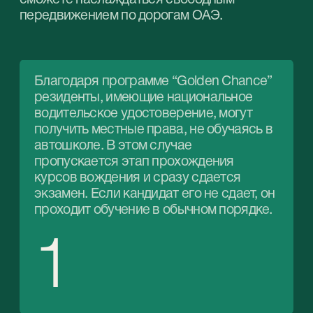
водительские права ОАЭ.
2
Если вы приехали в Эмираты в качестве
туриста на срок, не превышающий 1 год,
тогда достаточно иметь водительское
удостоверение международного
образца, выданное в вашей стране.
3
В рамках инициативы “Markhoos”
существует список из более чем сорока
стран, граждане которых могут
обменять имеющиеся национальные
права на водительское удостоверение
Эмиратов без сдачи экзаменов.