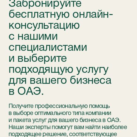
STABLEGROWZ
№1 Relocation advisor in UAE *
Телефон:
+971 (4)-446-90-06
+971 (4)-871-41-61
Email:
inquiry@stablegrowz.com
Адрес:
UAE, Dubai, IFZA Business Park, A2
building, office 105
Юридическое наименование компании:
STABLEGROWZ FZ-LLC
Регистрационный/лицензионный номер:
47007669
Адрес регистрации:
CWEP1050 Compass Building, Al Shohada
Road, Al Hamra Industrial Zone-FZ, Ras Al
Khaimah, UAE