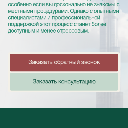
Заказать обратный звонок
Заказать консультацию
Водительское
удостоверение в ОАЭ:
особенности получения
Если вы цените свое время и хотите
получить водительские права ОАЭ
максимально быстро и без лишних проблем,
компания StableGrowz всегда готова помочь.
Мы предлагаем полный спектр услуг,
начиная от консультаций, сбора документов
и заканчивая сопровождением на каждом