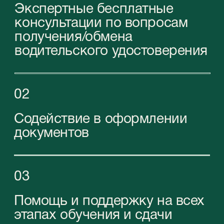
в выборе оптимального типа компании
и пакета услуг для вашего бизнеса в ОАЭ.
Наши эксперты помогут вам найти наиболее
подходящее решение, соответствующее
вашим целям и бюджету.
Забронировать бесплатную онлайн-консультацию
Контакты
Обращайтесь к нам по любым вопросам
+971 (4)-446-90-06
+971 (58) 559-66-29
inquiry@stablegrowz.com
UAE, Dubai, IFZA Business Park, A2 building,