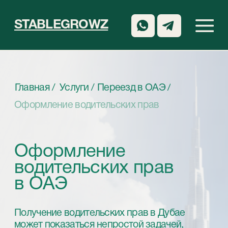
STABLEGROWZ
Главная /
Услуги /
Переезд в ОАЭ /
Оформление водительских прав
Оформление
водительских прав
в ОАЭ
Получение водительских прав в Дубае
может показаться непростой задачей,
особенно если вы досконально не знакомы с
местными процедурами. Однако с опытными
специалистами и профессиональной
поддержкой этот процесс станет более
доступным и менее стрессовым.