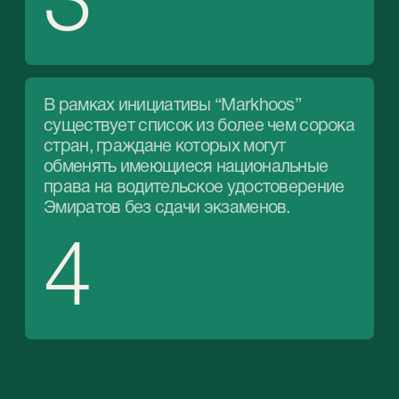
Экспертные бесплатные
консультации по вопросам
получения/обмена
водительского удостоверения
02
Содействие в оформлении
документов
03
Помощь и поддержку на всех
этапах обучения и сдачи
экзаменов
листами и выберите подхо
Э.
04
Цены на 30% ниже рыночных
без потери качества оказания