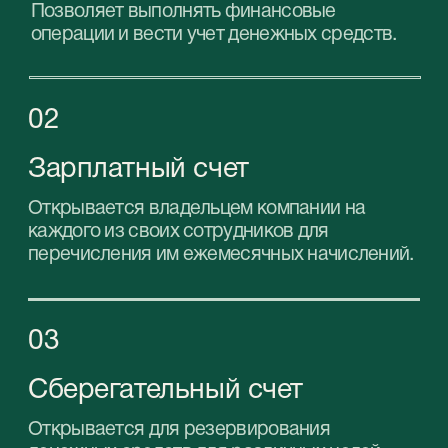
Возможность открывать счета в любых
валютах
Возможность получения статуса
налогового резидента
7 причин почему
выбирают StableGrowz
Мы тесно сотрудничаем со многими банками
ОАЭ и знаем все нюансы работы