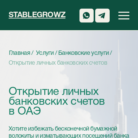
STABLEGROWZ
Главная /
Услуги /
Банковские услуги /
Открытие личных банковских счетов
Открытие личных
банковских счетов
в ОАЭ
Хотите избежать бесконечной бумажной
волокиты и изматывающих посещений банка
при открытии личного банковского счета в
ОАЭ? Тогда вам непременно нужно
обратиться в компанию StableGrowz!
Заказать обратный звонок