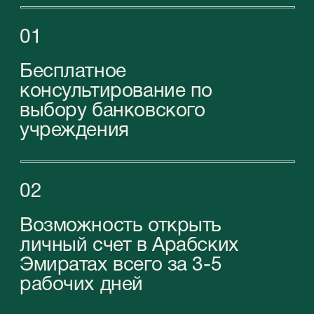
Наши эксперты помогут вам найти наиболее
подходящее решение, соответствующее
вашим целям и бюджету.
Забронировать бесплатную онлайн-консультацию
Контакты
Обращайтесь к нам по любым вопросам
+971 (4)-446-90-06
+971 (58) 559-66-29
inquiry@stablegrowz.com
UAE, Dubai, IFZA Business Park, A2 building,
office 105