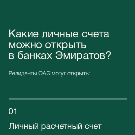
Открывают, чтобы получать пассивный
доход с процентов.
Какие преимущества
вы получите, открыв
личный счет в ОАЭ?
Полнейшую безопасность: за все
время функционирования банковской
системы ОАЭ ни один банк страны не
стал банкротом
Современный онлайн-банкинг
Конфиденциальность ваших данных
Низкие ставки по платежам
Свободное движение капитала в
любых направлениях
Устойчивый курс национальной
валюты