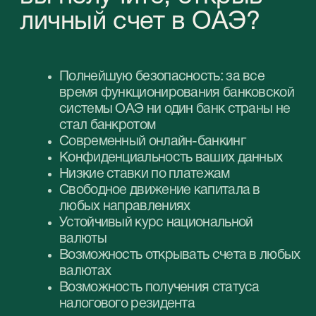
02
Возможность открыть
личный счет в Арабских
Эмиратах всего за 3-5
рабочих дней
03
Гарантии полной
конфиденциальности
предоставленной вами
информации
04
Существенную экономию
времени и сил при
подготовке документации,
ее переводе и легализации
для подачи заявки на