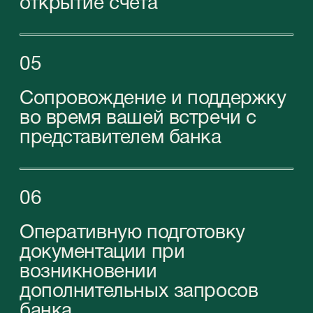
STABLEGROWZ
№1 Relocation advisor in UAE *
Телефон:
+971 (4)-446-90-06
+971 (4)-871-41-61
Email:
inquiry@stablegrowz.com
Адрес:
UAE, Dubai, IFZA Business Park, A2
building, office 105
Юридическое наименование компании:
STABLEGROWZ FZ-LLC
Регистрационный/лицензионный номер:
47007669
Адрес регистрации:
CWEP1050 Compass Building, Al Shohada
Road, Al Hamra Industrial Zone-FZ, Ras Al
Khaimah, UAE
in English