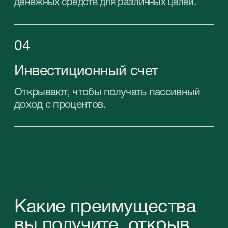
финансовых институтов. Многолетний опыт
в открытии банковских счетов гарантирует
вам надежную защиту и поддержку на всех
этапах этого процесса.
Обратите внимание: при открытии счетов в
своем большинстве банки отдают
предпочтение физическим лицам-
резидентам. Наша компания предлагает
помощь в оформлении резидентства ОАЭ и
получении карты резидента.
Сотрудничая с нами, вы получаете:
01
Бесплатное
консультирование по
выбору банковского
учреждения