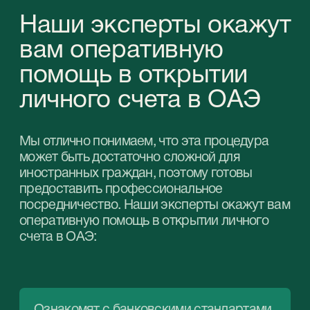
Ознакомят с банковскими стандартами
Эмиратов
1
Расскажут о нюансах местного
законодательства
2
Подберут банковское учреждение,
опираясь на предлагаемые им выгоды
и ваши потребности