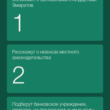
3
Подготовят документацию,
необходимую для того, чтобы открыть
счет в ОАЭ
4
Посодействуют в прохождении KYC
проверки
5
Подскажут оптимальную схему
законного ввода денежных средств на
ваш личный счет в банке ОАЭ